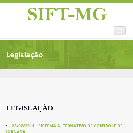
Home
Legislação
Sift-mg
Convenções Coletivas
Legislação
História
Eventos
Notícias
Contato
LEGISLAÇÃO
28/02/2011 - SISTEMA ALTERNATIVO DE CONTROLE DE
JORNADA