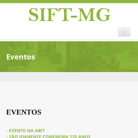
Home
Eventos
Sift-mg
Convenções Coletivas
Legislação
História
Eventos
Notícias
Contato
EVENTOS
- EVENTO NA ABIT
- SÃO JOANENSE COMEMORA 120 ANOS