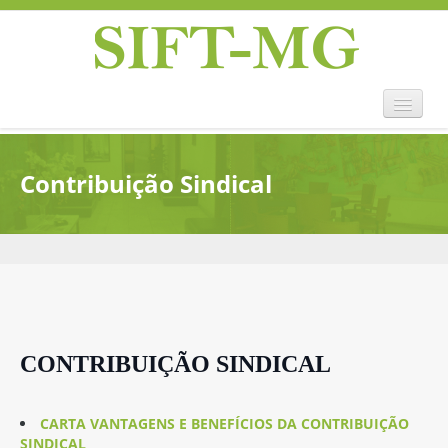
Home
Contribuição Sindical
Sift-mg
Convenções Coletivas
Legislação
História
Eventos
Notícias
Contato
CONTRIBUIÇÃO SINDICAL
CARTA VANTAGENS E BENEFÍCIOS DA CONTRIBUIÇÃO
SINDICAL